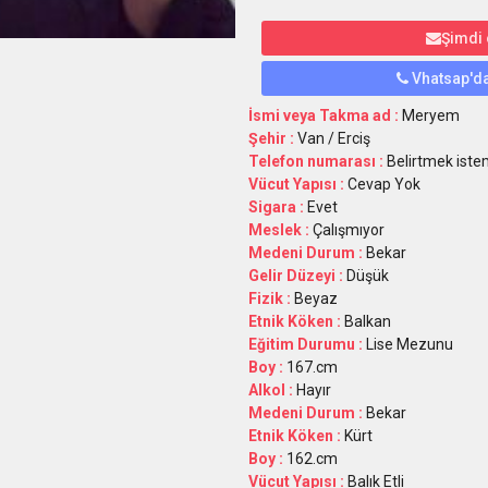
Şimdi
Vhatsap'da
İsmi veya Takma ad :
Meryem
Şehir :
Van / Erciş
Telefon numarası :
Belirtmek istem
Vücut Yapısı :
Cevap Yok
Sigara :
Evet
Meslek :
Çalışmıyor
Medeni Durum :
Bekar
Gelir Düzeyi :
Düşük
Fizik :
Beyaz
Etnik Köken :
Balkan
Eğitim Durumu :
Lise Mezunu
Boy :
167.cm
Alkol :
Hayır
Medeni Durum :
Bekar
Etnik Köken :
Kürt
Boy :
162.cm
Vücut Yapısı :
Balık Etli