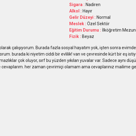
Sigara :
Nadiren
Alkol :
Hayır
Gelir Düzeyi :
Normal
Meslek :
Özel Sektör
Eğitim Durumu :
İlköğretim Mezun
Fizik :
Beyaz
olarak çalışıyorum. Burada fazla sosyal hayatım yok, işten sonra evimde
m. burada ki niyetim ciddi bir evlilik! van ve çevresinde kürt bir eş isti
mazlıklar çok oluyor, sırf bu yüzden yıkılan yuvalar var. Sadece aynı düş
le cevaplarım. her zaman çevrimiçi olamam ama cevaplarınız mailime ge