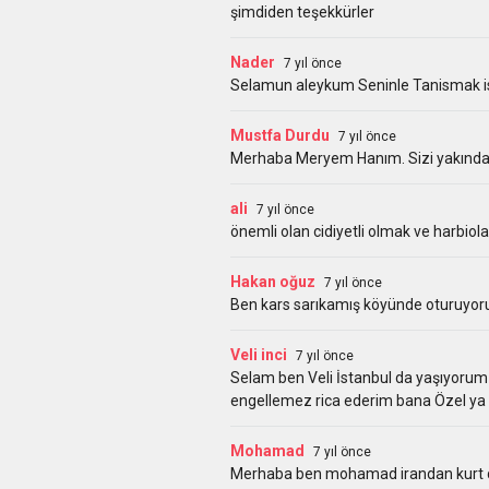
şimdiden teşekkürler
Nader
7 yıl önce
Selamun aleykum Seninle Tanismak is
Mustfa Durdu
7 yıl önce
Merhaba Meryem Hanım. Sizi yakından 
ali
7 yıl önce
önemli olan cidiyetli olmak ve harbiol
Hakan oğuz
7 yıl önce
Ben kars sarıkamış köyünde oturuyor
Veli inci
7 yıl önce
Selam ben Veli İstanbul da yaşıyorum 
engellemez rica ederim bana Özel ya 
Mohamad
7 yıl önce
Merhaba ben mohamad irandan kurt d