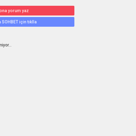
 ona yorum yaz
 SOHBET için tıklla
iyor...