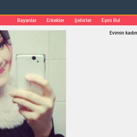
Bayanlar
Erkekler
Şehirler
Eşini Bul
Evimin kadın