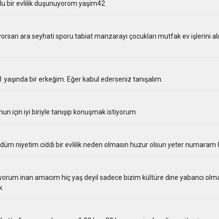
lu bir evlilik duşunuyorom yaşim42
san ara seyhati sporu tabiat manzarayı çocukları mutfak ev işlerini alı
şında bir erkeğim. Eğer kabul ederseniz tanışalım.
n için iyi biriyle tanışıp konuşmak istiyorum
düm niyetim ciddi bir evlilik neden olmasın huzur olsun yeter numara
iliyorum inan amacım hiç yaş deyil sadece bizim kültüre dine yabancı o
k