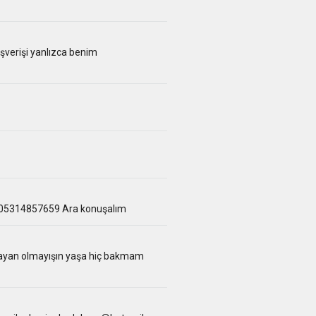
şverişi yanlızca benim
m 05314857659 Ara konuşalım
lmayan olmayışın yaşa hiç bakmam