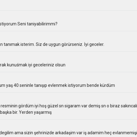
tiyorum Seni taniyabilirimmi?
tanımak isterim. Siz de uygun görürseniz. İyi geceler.
arak kunuśmak iyi geceleriniz olsun
um yaş 40 seninle tanışıp evlenmek istiyorum bende kürdüm
resminin gördüm iyi hoş güzel sn sigaram var demiş sn o biraz sakıncal
başka bir. Yerden yaşarmış
egilim ama sizin şehrinizde arkadaşim var iş adamim heç evlanmemiş