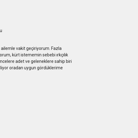
u
 ailemle vakit geçiriyorum. Fazla
yorum, kürt istememin sebebi ırkçılık
üncelere adet ve geleneklere sahip biri
liyor oradan uygun gördüklerime