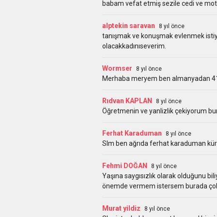
babam vefat etmiş sezile cedi ve mot
alptekin saravan
8 yıl önce
tanışmak ve konuşmak evlenmek istiyor
olacakkadınıseverim.
Wormser
8 yıl önce
Merhaba meryem ben almanyadan 41 ya
Rıdvan KAPLAN
8 yıl önce
Öğretmenin ve yanlizlik çekiyorum bunu
Ferhat Karaduman
8 yıl önce
Slm ben ağrıda ferhat karaduman kür
Fehmi DOĞAN
8 yıl önce
Yaşına saygısızlık olarak olduğunu b
önemde vermem istersem burada ço
Murat yildiz
8 yıl önce