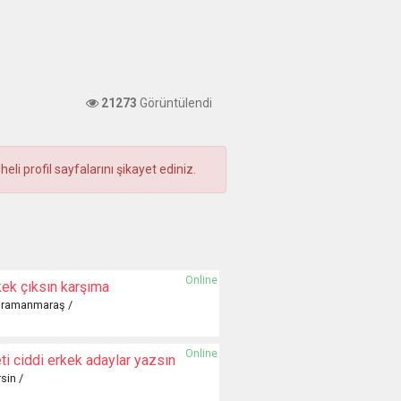
21273
Görüntülendi
i profil sayfalarını şikayet ediniz.
Online
ek çıksın karşıma
ahramanmaraş /
Online
ti ciddi erkek adaylar yazsın
sin /