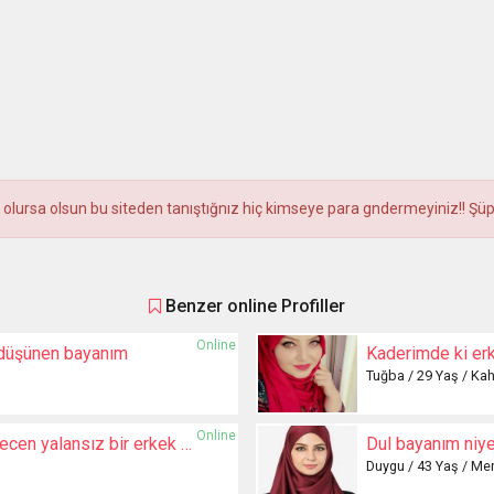
olursa olsun bu siteden tanıştığnız hiç kimseye para gndermeyiniz!! Şüphel
Benzer online Profiller
Online
 düşünen bayanım
Kaderimde ki erk
Tuğba / 29 Yaş / K
Online
güvenilir samimi sevecen yalansız bir erkek arıyorum
Dul bayanım niye
Duygu / 43 Yaş / Mer