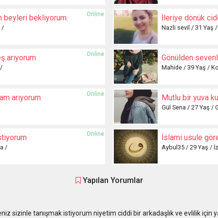
Online
n beyleri bekliyorum.
İleriye dönük cidd
 /
Nazli sevil / 31 Yaş 
Online
eş arıyorum
Gönülden sevenl
/
Mahide / 39 Yaş / Ko
Online
dam arıyorum
Mutlu bir yuva k
Gül Sena / 27 Yaş / 
Online
stiyorum
İslami usule gör
a /
Aybul35 / 29 Yaş / İz
Yapılan Yorumlar
sizinle tanışmak istiyorum niyetim ciddi bir arkadaşlık ve evlilik için