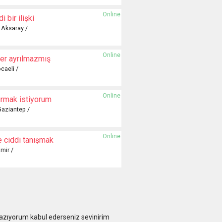
Online
i bir ilişki
/ Aksaray /
Online
er ayrılmazmış
caeli /
Online
urmak istiyorum
Gaziantep /
Online
e ciddi tanışmak
mir /
 yazıyorum kabul ederseniz sevinirim