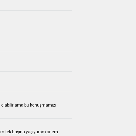
ı olabilir ama bu konuşmamızı
im tek başina yaşiyurom anem