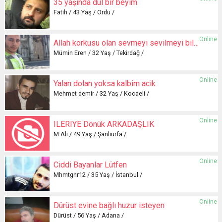
35 yaşında dul bir beyim
Fatih / 43 Yaş / Ordu /
Online
Allah korkusu olan sevmeyi sevilmeyi bilen
Mümin Eren / 32 Yaş / Tekirdağ /
Online
Yalan dolan yoksa kalbim acik
Mehmet demir / 32 Yaş / Kocaeli /
Online
ILERIYE Dönük ARKADAŞLIK
M.Ali / 49 Yaş / Şanlıurfa /
Online
Ciddi Bayanlar Lütfen
Mhmtgnr12 / 35 Yaş / İstanbul /
Online
Dürüst evine bağlı huzur isteyen
Dürüst / 56 Yaş / Adana /