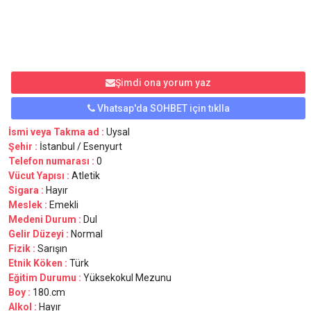
Şimdi ona yorum yaz
Vhatsap'da SOHBET için tıklla
İsmi veya Takma ad :
Uysal
Şehir :
İstanbul / Esenyurt
Telefon numarası :
0
Vücut Yapısı :
Atletik
Sigara :
Hayır
Meslek :
Emekli
Medeni Durum :
Dul
Gelir Düzeyi :
Normal
Fizik :
Sarışın
Etnik Köken :
Türk
Eğitim Durumu :
Yüksekokul Mezunu
Boy :
180.cm
Alkol :
Hayır