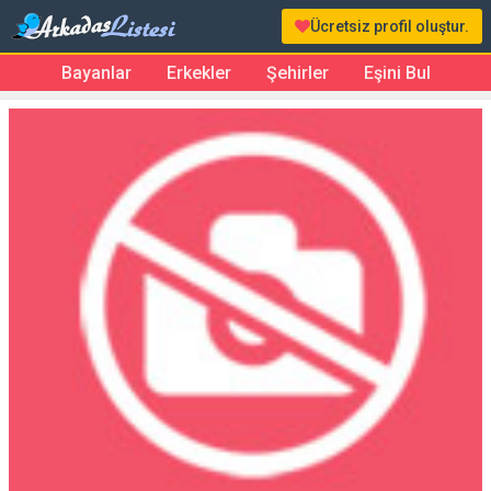
Ücretsiz profil oluştur.
Bayanlar
Erkekler
Şehirler
Eşini Bul