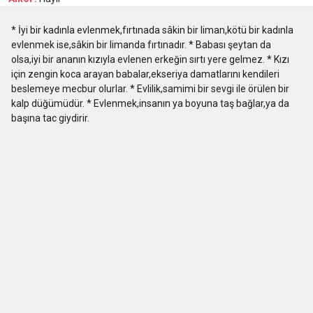
* İyi bir kadınla evlenmek,fırtınada sâkin bir liman,kötü bir kadınla
evlenmek ise,sâkin bir limanda fırtınadır. * Babası şeytan da
olsa,iyi bir ananın kızıyla evlenen erkeğin sırtı yere gelmez. * Kızı
için zengin koca arayan babalar,ekseriya damatlarını kendileri
beslemeye mecbur olurlar. * Evlilik,samimi bir sevgi ile örülen bir
kalp düğümüdür. * Evlenmek,insanın ya boyuna taş bağlar,ya da
başına tac giydirir.