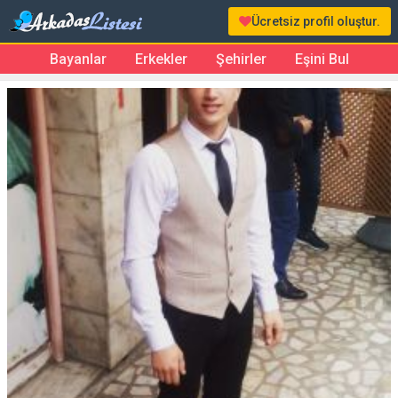
Ücretsiz profil oluştur.
Bayanlar
Erkekler
Şehirler
Eşini Bul