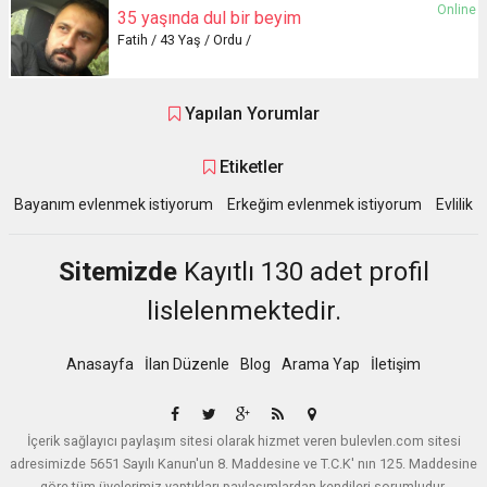
Online
35 yaşında dul bir beyim
Fatih / 43 Yaş / Ordu /
Yapılan Yorumlar
Etiketler
Bayanım evlenmek istiyorum
Erkeğim evlenmek istiyorum
Evlilik
Sitemizde
Kayıtlı 130 adet profil
lislelenmektedir.
Anasayfa
İlan Düzenle
Blog
Arama Yap
İletişim
İçerik sağlayıcı paylaşım sitesi olarak hizmet veren bulevlen.com sitesi
adresimizde 5651 Sayılı Kanun'un 8. Maddesine ve T.C.K' nın 125. Maddesine
göre tüm üyelerimiz yaptıkları paylaşımlardan kendileri sorumludur.