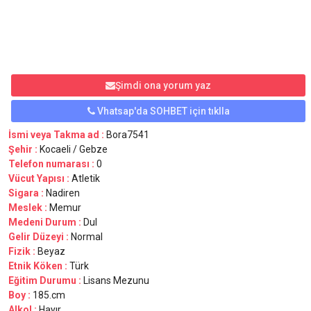
Şimdi ona yorum yaz
Vhatsap'da SOHBET için tıklla
İsmi veya Takma ad :
Bora7541
Şehir :
Kocaeli / Gebze
Telefon numarası :
0
Vücut Yapısı :
Atletik
Sigara :
Nadiren
Meslek :
Memur
Medeni Durum :
Dul
Gelir Düzeyi :
Normal
Fizik :
Beyaz
Etnik Köken :
Türk
Eğitim Durumu :
Lisans Mezunu
Boy :
185.cm
Alkol :
Hayır