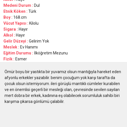
Medeni Durum :
Dul
Etnik Köken :
Türk
Boy :
168.cm
Vücut Yapısı :
Kilolu
Sigara :
Hayır
Alkol :
Hayır
Gelir Düzeyi :
Gelirim Yok
Meslek :
Ev Hanımı
Eğitim Durumu :
İlköğretim Mezunu
Fizik :
Esmer
Ömür boyu bir yastıkta bir yuvamız olsun mantığıyla hareket eden
afyonlu erkekler yazabilir. benim çocuğum yok karşı tarafta da
çocuk olsun istemiyorum. ileri görüşlü mantıklı cümleler kurabilen
ve en önemlisi geçerli bir mesleği olan, çevresinde sevilen sayılan
mert dobra bir erkek, kadınına eş olabilecek sorumluluk sahibi biri
karşıma çıkarsa gönlümü çalabilir.