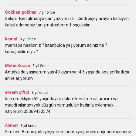
Gokhan gokhan
7 yıl önce
Selam. Ben almanya dan yazıyor um . Ciddi bişey arayan birisiyim
kabul ederseniz tanışmak isterim .hoşçakalın
kemal
8 yıl önce
merhaba nasılsınız ? istanbulda yaşıyorum adınız ne ?
konuşabilirmiyiz?
Metin Bozan
8 yıl önce
Antalya da yaşıyorum yaş 40 kızım var 4.5 yaşında ona şefkatli bir
anne arıyorum
ekrem çiftçi
8 yıl önce
ben emekliyim 52 yaşındayım dulum kendime ait aracım var
maddi sıkıntım yok düzgün namuslu bir kadınla evlenmek
istiyorum 05369430574
Ahmet
8 yıl önce
Slm ben Almanyada yaşıyorum burda yaşamayı düşünürmüsünüz