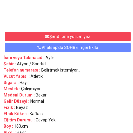
Şimdi ona yorum yaz
Vhatsap'da SOHBET için tıklla
İsmi veya Takma ad :
Ayfer
Şehir :
Afyon / Sandıklı
Telefon numarası :
Belirtmek istemiyor...
Vücut Yapısı :
Atletik
Sigara :
Hayır
Meslek :
Çalışmıyor
Medeni Durum :
Bekar
Gelir Düzeyi :
Normal
Fizik :
Beyaz
Etnik Köken :
Kafkas
Eğitim Durumu :
Cevap Yok
Boy :
160.cm
Alkol :
Hayır