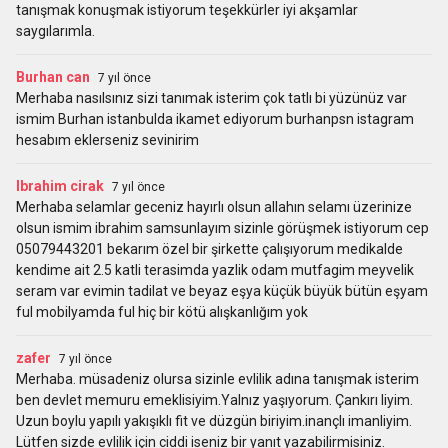
tanışmak konuşmak istiyorum teşekkürler iyi akşamlar
saygılarımla.
Burhan can
7 yıl önce
Merhaba nasılsınız sizi tanımak isterim çok tatlı bi yüzünüz var
ismim Burhan istanbulda ikamet ediyorum burhanpsn istagram
hesabım eklerseniz sevinirim
Ibrahim cirak
7 yıl önce
Merhaba selamlar geceniz hayırlı olsun allahın selamı üzerinize
olsun ismim ibrahim samsunlayım sizinle görüşmek istiyorum cep
05079443201 bekarım özel bir şirkette çalışıyorum medikalde
kendime ait 2.5 katli terasimda yazlik odam mutfagim meyvelik
seram var evimin tadilat ve beyaz eşya küçük büyük bütün eşyam
ful mobilyamda ful hiç bir kötü alışkanlığım yok
zafer
7 yıl önce
Merhaba. müsadeniz olursa sizinle evlilik adına tanışmak isterim
ben devlet memuru emeklisiyim.Yalnız yaşıyorum. Çankırı liyim.
Uzun boylu yapılı yakışıklı fit ve düzgün biriyim.inançlı imanliyim.
Lütfen sizde evlilik için ciddi iseniz bir yanıt yazabilirmisiniz.