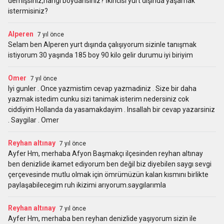
demişsiniz,hangi boydansınız? İkincisi yurt dışında yaşamak
istermisiniz?
Alperen
7 yıl önce
Selam ben Alperen yurt dışında çalışıyorum sizinle tanışmak
istiyorum 30 yaşında 185 boy 90 kilo gelir durumu iyi biriyim
Omer
7 yıl önce
Iyi gunler . Once yazmistim cevap yazmadiniz . Size bir daha
yazmak istedim cunku sizi tanimak isterim nedersiniz cok
ciddiyim Hollanda da yasamakdayim . Insallah bir cevap yazarsiniz
. Saygilar . Omer
Reyhan altınay
7 yıl önce
Ayfer Hm, merhaba Afyon Başmakçı ilçesinden reyhan altınay
ben denizlide ikamet ediyorum ben değil biz diyebilen saygı sevgi
çerçevesinde mutlu olmak için ömrümüzün kalan kısmını birlikte
paylaşabilecegim ruh ikizimi arıyorum.saygılarımla
Reyhan altınay
7 yıl önce
Ayfer Hm, merhaba ben reyhan denizlide yaşıyorum sizin ile