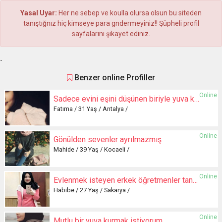
Yasal Uyar:
Her ne sebep ve koulla olursa olsun bu siteden
tanıştığnız hiç kimseye para gndermeyiniz!! Şüpheli profil
sayfalarını şikayet ediniz.
-
Benzer online Profiller
Online
Sadece evini eşini düşünen biriyle yuva kurmak istiyorum
Fatıma / 31 Yaş / Antalya /
Online
Gönülden sevenler ayrılmazmış
Mahide / 39 Yaş / Kocaeli /
Online
Evlenmek isteyen erkek öğretmenler tanışabiliriz
Habibe / 27 Yaş / Sakarya /
Online
Mutlu bir yuva kurmak istiyorum