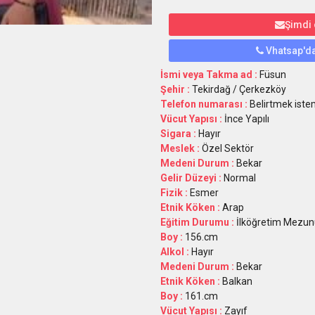
Şimdi
Vhatsap'da
İsmi veya Takma ad :
Füsun
Şehir :
Tekirdağ / Çerkezköy
Telefon numarası :
Belirtmek istem
Vücut Yapısı :
İnce Yapılı
Sigara :
Hayır
Meslek :
Özel Sektör
Medeni Durum :
Bekar
Gelir Düzeyi :
Normal
Fizik :
Esmer
Etnik Köken :
Arap
Eğitim Durumu :
İlköğretim Mezun
Boy :
156.cm
Alkol :
Hayır
Medeni Durum :
Bekar
Etnik Köken :
Balkan
Boy :
161.cm
Vücut Yapısı :
Zayıf