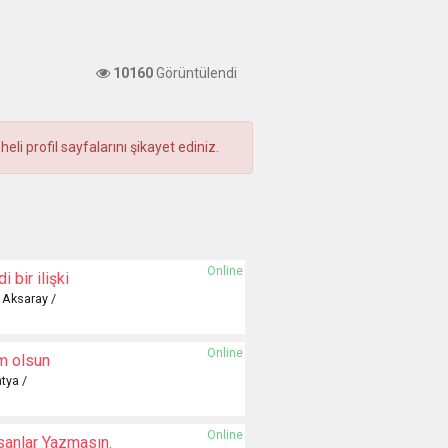
10160
Görüntülendi
i profil sayfalarını şikayet ediniz.
Online
i bir ilişki
/ Aksaray /
Online
m olsun
tya /
Online
sanlar Yazmasın.