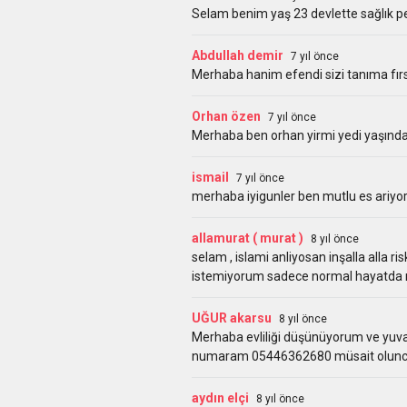
Selam benim yaş 23 devlette sağlık p
Abdullah demir
7 yıl önce
Merhaba hanim efendi sizi tanıma fır
Orhan özen
7 yıl önce
Merhaba ben orhan yirmi yedi yaşında
ismail
7 yıl önce
merhaba iyigunler ben mutlu es ariyor
allamurat ( murat )
8 yıl önce
selam , islami anliyosan inşalla alla ri
istemiyorum sadece normal hayatda mu
UĞUR akarsu
8 yıl önce
Merhaba evliliği düşünüyorum ve yuva
numaram 05446362680 müsait olunca u
aydın elçi
8 yıl önce