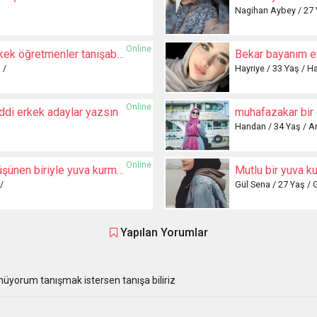
Nagihan Aybey / 27 
Online
Evlenmek isteyen erkek öğretmenler tanışabiliriz
Bekar bayanım e
 /
Hayriye / 33 Yaş / Ha
Online
iddi erkek adaylar yazsın
muhafazakar bir 
Handan / 34 Yaş / A
Online
Sadece evini eşini düşünen biriyle yuva kurmak istiyorum
Mutlu bir yuva k
/
Gül Sena / 27 Yaş / 
Yapılan Yorumlar
üyorum tanışmak istersen tanışa biliriz