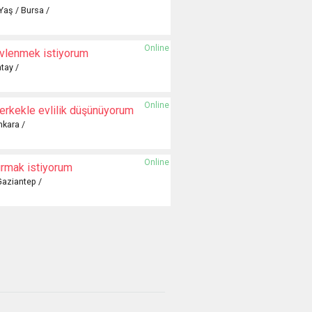
Yaş / Bursa /
Online
vlenmek istiyorum
tay /
Online
erkekle evlilik düşünüyorum
nkara /
Online
urmak istiyorum
Gaziantep /