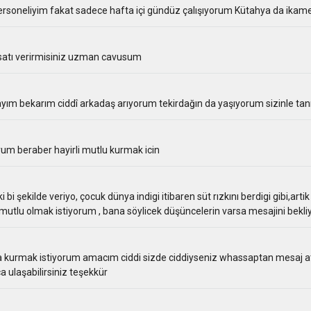
ersoneliyim fakat sadece hafta içi gündüz çalışıyorum Kütahya da ikam
satı verirmisiniz uzman cavusum
yım bekarım ciddî arkadaş arıyorum tekirdağın da yaşıyorum sizinle ta
um beraber hayirli mutlu kurmak icin
ski bi şekilde veriyo, çocuk dünya indigi itibaren süt rızkını berdigi gibi,a
tlu olmak istiyorum , bana söylicek düşüncelerin varsa mesajini bekli
 kurmak istiyorum amacım ciddi sizde ciddiyseniz whassaptan mesaj atab
laşabilirsiniz teşekkür