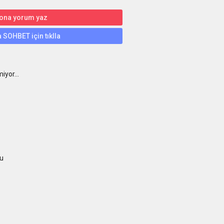
 ona yorum yaz
 SOHBET için tıklla
iyor...
u