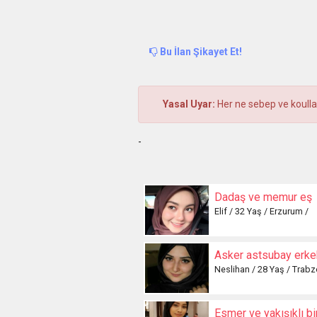
Bu İlan Şikayet Et!
Yasal Uyar:
Her ne sebep ve koulla 
-
Dadaş ve memur eş
Elif / 32 Yaş / Erzurum /
Asker astsubay erkek 
Neslihan / 28 Yaş / Trabz
Esmer ve yakışıklı bi