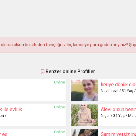
olursa olsun bu siteden tanıştığnız hiç kimseye para gndermeyiniz!! Şüphel
Benzer online Profiller
Online
İleriye dönük cidd
Nazli sevil / 31 Yaş 
Online
ile evlilik
Alevi olsun beni
on /
Nigar / 31 Yaş / Mala
Online
r eş
Samimiyetsiz in