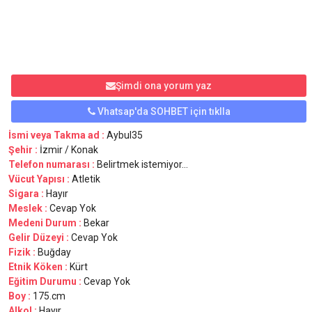
Şimdi ona yorum yaz
Vhatsap'da SOHBET için tıklla
İsmi veya Takma ad :
Aybul35
Şehir :
İzmir / Konak
Telefon numarası :
Belirtmek istemiyor...
Vücut Yapısı :
Atletik
Sigara :
Hayır
Meslek :
Cevap Yok
Medeni Durum :
Bekar
Gelir Düzeyi :
Cevap Yok
Fizik :
Buğday
Etnik Köken :
Kürt
Eğitim Durumu :
Cevap Yok
Boy :
175.cm
Alkol :
Hayır