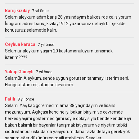
Bariş kızılay
7 yıl önce
Selam aleykum adım bariş 28 yasındayım balıkesirde calısıyorum
İstigram adres baris_kizilay1912 yazarsanız detaylı bir şekilde
konusuruz selametle kalın.
Ceyhun karaca
7 yıl önce
Selamunaleykum yaşım 20 kastamonuluyum tanışmak
isterim????
Yakup Güneyli
7 yıl önce
Selamün Aleyküm. sende uygun görürsen tanımayı isterim seni.
Hangoutstan msj atarsan sevinirim.
Fatih
8 yıl önce
Selam. Yaş kaç göremedim ama 38 yaşındayım ve lisans
mezunuyum. Açıkçası kendine iyi bakan biriyim ve cevremde
herkes yaşımı göstermediğimi söyle dolayısıyla bende kendine iyi
bakan bakımlı bir bayanlar tanışmak istiyorum ve niyetim tabiki
ciddi istanbul üsküdarda yaşıyorum daha fazla detaya gerek yok
sanırım eğer düşünürsen maili atabilirsin. Sevgiler