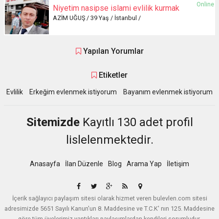
Online
Niyetim nasipse islami evlilik kurmak
AZİM UĞUŞ / 39 Yaş / İstanbul /
Yapılan Yorumlar
Etiketler
Evlilik
Erkeğim evlenmek istiyorum
Bayanım evlenmek istiyorum
Sitemizde
Kayıtlı 130 adet profil
lislelenmektedir.
Anasayfa
İlan Düzenle
Blog
Arama Yap
İletişim
İçerik sağlayıcı paylaşım sitesi olarak hizmet veren bulevlen.com sitesi
adresimizde 5651 Sayılı Kanun'un 8. Maddesine ve T.C.K' nın 125. Maddesine
göre tüm üyelerimiz yaptıkları paylaşımlardan kendileri sorumludur.