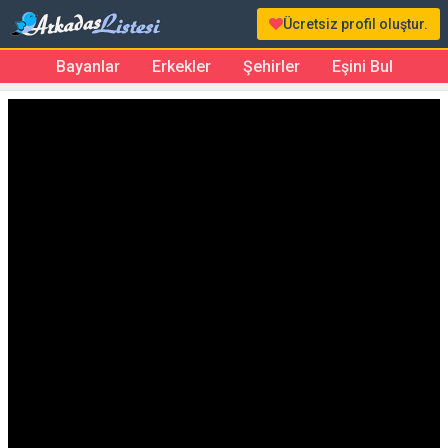
Ücretsiz profil oluştur.
Bayanlar
Erkekler
Şehirler
Eşini Bul