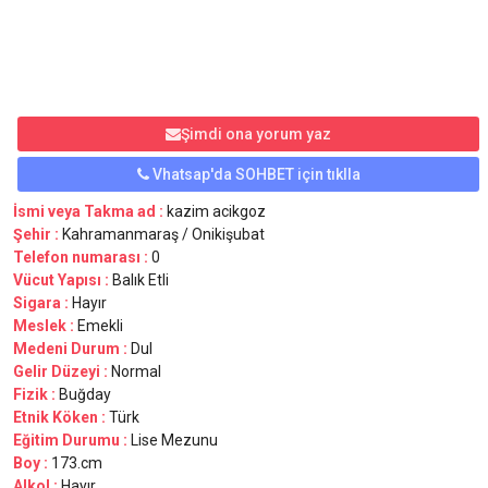
Şimdi ona yorum yaz
Vhatsap'da SOHBET için tıklla
İsmi veya Takma ad :
kazim acikgoz
Şehir :
Kahramanmaraş / Onikişubat
Telefon numarası :
0
Vücut Yapısı :
Balık Etli
Sigara :
Hayır
Meslek :
Emekli
Medeni Durum :
Dul
Gelir Düzeyi :
Normal
Fizik :
Buğday
Etnik Köken :
Türk
Eğitim Durumu :
Lise Mezunu
Boy :
173.cm
Alkol :
Hayır