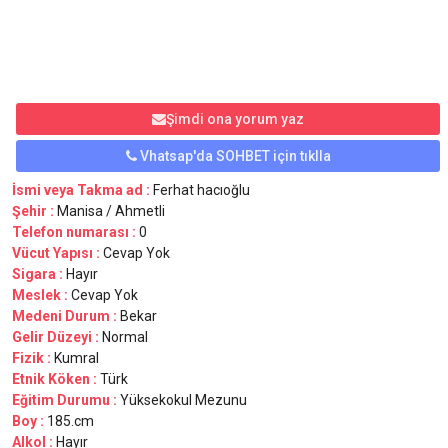
Şimdi ona yorum yaz
Vhatsap'da SOHBET için tıklla
İsmi veya Takma ad :
Ferhat hacıoğlu
Şehir :
Manisa / Ahmetli
Telefon numarası :
0
Vücut Yapısı :
Cevap Yok
Sigara :
Hayır
Meslek :
Cevap Yok
Medeni Durum :
Bekar
Gelir Düzeyi :
Normal
Fizik :
Kumral
Etnik Köken :
Türk
Eğitim Durumu :
Yüksekokul Mezunu
Boy :
185.cm
Alkol :
Hayır