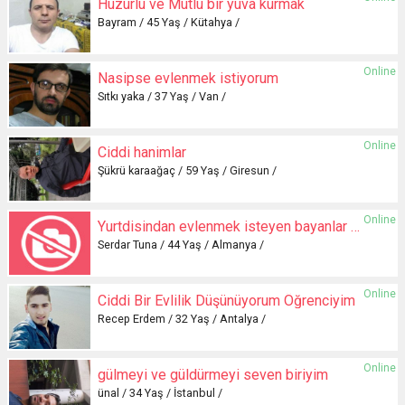
Huzurlu ve Mutlu bir yuva kurmak
Bayram / 45 Yaş / Kütahya /
Online
Nasipse evlenmek istiyorum
Sıtkı yaka / 37 Yaş / Van /
Online
Ciddi hanimlar
Şükrü karaağaç / 59 Yaş / Giresun /
Online
Yurtdisindan evlenmek isteyen bayanlar yazabilir
Serdar Tuna / 44 Yaş / Almanya /
Online
Ciddi Bir Evlilik Düşünüyorum Öğrenciyim
Recep Erdem / 32 Yaş / Antalya /
Online
gülmeyi ve güldürmeyi seven biriyim
ünal / 34 Yaş / İstanbul /