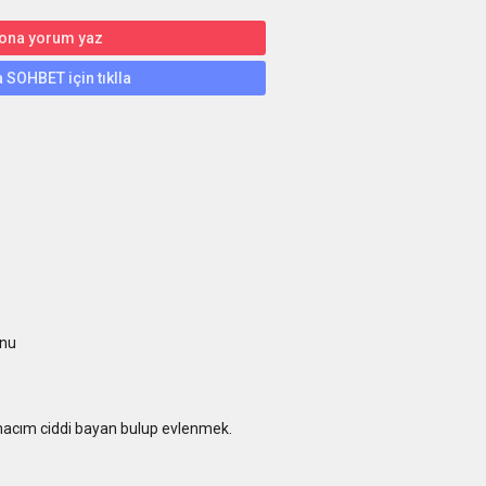
 ona yorum yaz
 SOHBET için tıklla
unu
acım ciddi bayan bulup evlenmek.