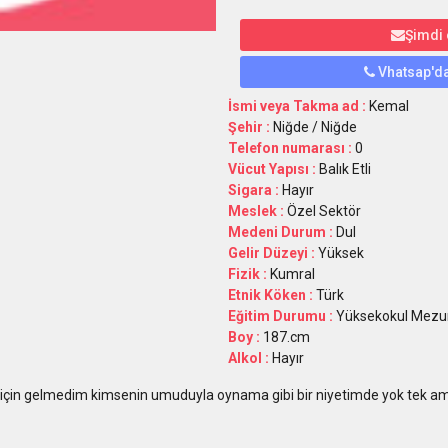
Şimdi
Vhatsap'da
İsmi veya Takma ad :
Kemal
Şehir :
Niğde / Niğde
Telefon numarası :
0
Vücut Yapısı :
Balık Etli
Sigara :
Hayır
Meslek :
Özel Sektör
Medeni Durum :
Dul
Gelir Düzeyi :
Yüksek
Fizik :
Kumral
Etnik Köken :
Türk
Eğitim Durumu :
Yüksekokul Mez
Boy :
187.cm
Alkol :
Hayır
in gelmedim kimsenin umuduyla oynama gibi bir niyetimde yok tek am