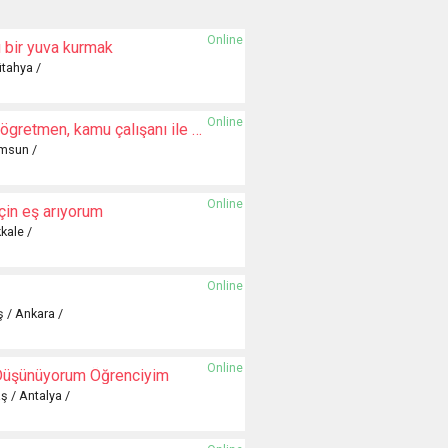
Online
 bir yuva kurmak
ütahya /
Online
Eczacı, hemşire, ögretmen, kamu çalışanı ile evlenmek istiyorum
amsun /
Online
için eş arıyorum
kale /
Online
ş / Ankara /
Online
k Düşünüyorum Öğrenciyim
ş / Antalya /