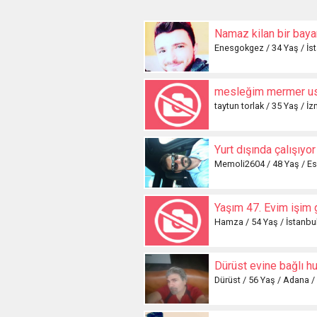
Namaz kilan bir bayan
Enesgokgez / 34 Yaş / İst
mesleğim mermer ust
taytun torlak / 35 Yaş / İz
Memoli2604 / 48 Yaş / Esk
Hamza / 54 Yaş / İstanbul
Dürüst evine bağlı h
Dürüst / 56 Yaş / Adana /