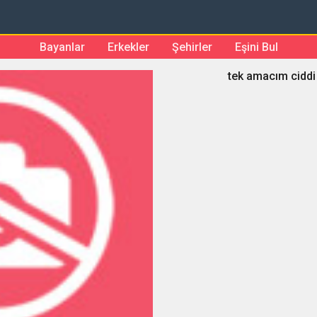
Bayanlar
Erkekler
Şehirler
Eşini Bul
tek amacım ciddi