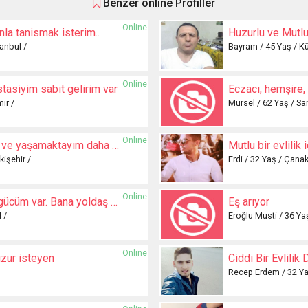
Benzer online Profiller
Online
la tanismak isterim..
Huzurlu ve Mutlu
anbul /
Bayram / 45 Yaş / K
Online
asiyim sabit gelirim var
mir /
Mürsel / 62 Yaş / S
Online
Yurt dışında çalışıyor ve yaşamaktayım daha evvelden evlenip boşanmış
Mutlu bir evlilik 
işehir /
Erdi / 32 Yaş / Çanak
Online
Yaşım 47. Evim işim gücüm var. Bana yoldaş olacak biri
Eş arıyor
 /
Eroğlu Musti / 36 Ya
Online
uzur isteyen
Ciddi Bir Evlili
Recep Erdem / 32 Ya