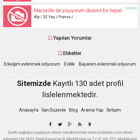
Online
Marseille de yaşıyorum düzenli bir hayatım var
Alp / 32 Yaş / Fransa /
Yapılan Yorumlar
Etiketler
Erkeğim evlenmek istiyorum
Evlilik
Bayanım evlenmek istiyorum
Sitemizde
Kayıtlı 130 adet profil
lislelenmektedir.
Anasayfa
İlan Düzenle
Blog
Arama Yap
İletişim
İçerik sağlayıcı paylaşım sitesi olarak hizmet veren bulevlen.com sitesi
adresimizde 5651 Sayılı Kanun'un 8. Maddesine ve T.C.K' nın 125. Maddesine