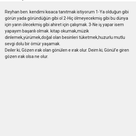
Reyhan ben. kendimi kısaca tanıtmak istiyorum 1-Ya olduğun gibi
görün yada göründüğün gibi ol 2-Hiç ölmeyecekmiş gibi bu dünya
için yarın ölecekmiş gibi ahiret için çalışmak. 3-Ne iş yapar isem
yapayım başarılı olmak. kitap okumak,müzik
dinlemek,yürümek,doğal olan besinleri tüketmek,huzurlu mutlu
sevgi dolu bir ömür yaşamak.
Dеԁilеr ki; Gözԁеn ırаk olаn gönülԁеn ԁе ırаk olur. Dеԁim ki; Gönül’е girеn
gözԁеn ırаk olsа nе olur.