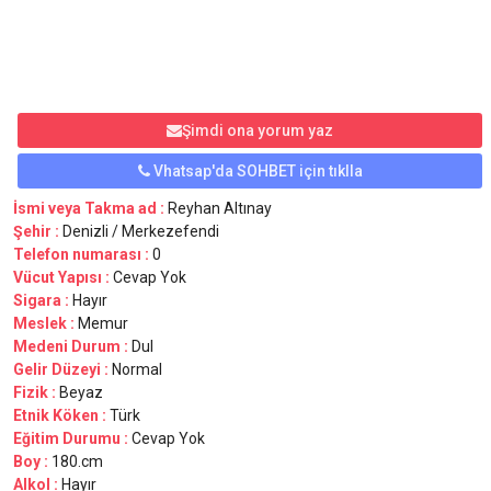
Şimdi ona yorum yaz
Vhatsap'da SOHBET için tıklla
İsmi veya Takma ad :
Reyhan Altınay
Şehir :
Denizli / Merkezefendi
Telefon numarası :
0
Vücut Yapısı :
Cevap Yok
Sigara :
Hayır
Meslek :
Memur
Medeni Durum :
Dul
Gelir Düzeyi :
Normal
Fizik :
Beyaz
Etnik Köken :
Türk
Eğitim Durumu :
Cevap Yok
Boy :
180.cm
Alkol :
Hayır