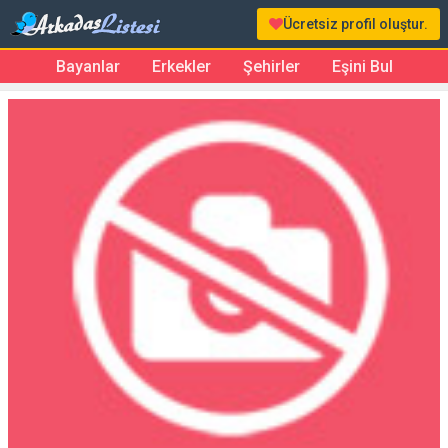
Ücretsiz profil oluştur.
Bayanlar
Erkekler
Şehirler
Eşini Bul