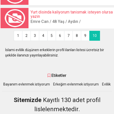
Yurt disinda kaliyorum tanismak isteyen olursa
yazin
Emre Can / 48 Yaş / Aydın /
1
2
3
4
5
6
7
8
9
10
İslami evlilik düşünen erkeklerin profil ilanları listesi ücretsiz bir
şekilde ilanınızı yayınlayabilirsiniz.
Etiketler
Bayanım evlenmek istiyorum
Erkeğim evlenmek istiyorum
Evlilik
Sitemizde
Kayıtlı 130 adet profil
lislelenmektedir.