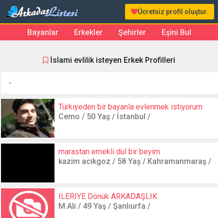
Ücretsiz profil oluştur.
Bayanlar
Erkekler
Şehirler
Eşini Bul
İslami evlilik isteyen Erkek Profilleri
-
Türkiyeden bir bayanla evlenmek istiyorum
Cemo / 50 Yaş / İstanbul /
marastan emekli dul bir beyim
kazim acikgoz / 58 Yaş / Kahramanmaraş /
ILERIYE Dönük ARKADAŞLIK
M.Ali / 49 Yaş / Şanlıurfa /