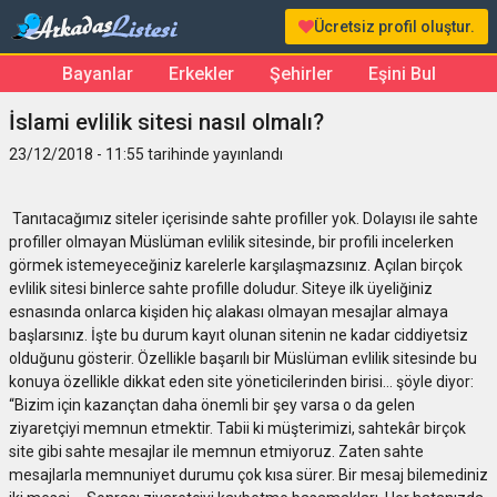
Ücretsiz profil oluştur.
Bayanlar
Erkekler
Şehirler
Eşini Bul
İslami evlilik sitesi nasıl olmalı?
23/12/2018 - 11:55 tarihinde yayınlandı
Tanıtacağımız siteler içerisinde sahte profiller yok. Dolayısı ile sahte
profiller olmayan Müslüman evlilik sitesinde, bir profili incelerken
görmek istemeyeceğiniz karelerle karşılaşmazsınız. Açılan birçok
evlilik sitesi binlerce sahte profille doludur. Siteye ilk üyeliğiniz
esnasında onlarca kişiden hiç alakası olmayan mesajlar almaya
başlarsınız. İşte bu durum kayıt olunan sitenin ne kadar ciddiyetsiz
olduğunu gösterir. Özellikle başarılı bir Müslüman evlilik sitesinde bu
konuya özellikle dikkat eden site yöneticilerinden birisi… şöyle diyor:
“Bizim için kazançtan daha önemli bir şey varsa o da gelen
ziyaretçiyi memnun etmektir. Tabii ki müşterimizi, sahtekâr birçok
site gibi sahte mesajlar ile memnun etmiyoruz. Zaten sahte
mesajlarla memnuniyet durumu çok kısa sürer. Bir mesaj bilemediniz