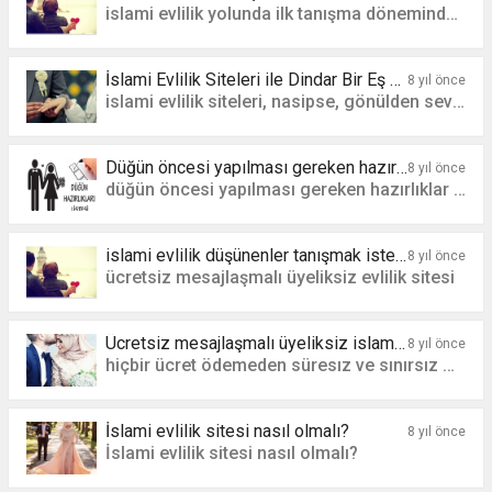
islami evlilik yolunda ilk tanışma döneminden aynı evi paylaşma dönemine kadar geçecek olan sürede
İslami Evlilik Siteleri ile Dindar Bir Eş Bulabilir miyim?
8 yıl önce
islami evlilik siteleri, nasipse, gönülden sevenler
Düğün öncesi yapılması gereken hazırlıklar
8 yıl önce
düğün öncesi yapılması gereken hazırlıklar nelerdir
islami evlilik düşünenler tanışmak isteyenler
8 yıl önce
ücretsiz mesajlaşmalı üyeliksiz evlilik sitesi
Ücretsiz mesajlaşmalı üyeliksiz islami evlilik sitesi olur mu?
8 yıl önce
hiçbir ücret ödemeden süresız ve sınırsız mesalaşma ve profil oluşturma.
İslami evlilik sitesi nasıl olmalı?
8 yıl önce
İslami evlilik sitesi nasıl olmalı?