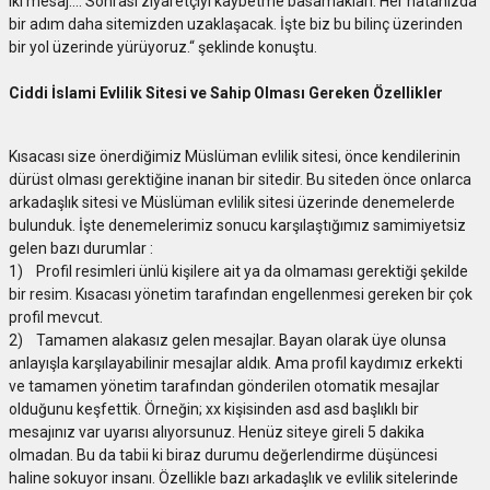
iki mesaj…. Sonrası ziyaretçiyi kaybetme basamakları. Her hatanızda
bir adım daha sitemizden uzaklaşacak. İşte biz bu bilinç üzerinden
bir yol üzerinde yürüyoruz.“ şeklinde konuştu.
Ciddi İslami Evlilik Sitesi ve Sahip Olması Gereken Özellikler
Kısacası size önerdiğimiz Müslüman evlilik sitesi, önce kendilerinin
dürüst olması gerektiğine inanan bir sitedir. Bu siteden önce onlarca
arkadaşlık sitesi ve Müslüman evlilik sitesi üzerinde denemelerde
bulunduk. İşte denemelerimiz sonucu karşılaştığımız samimiyetsiz
gelen bazı durumlar :
1) Profil resimleri ünlü kişilere ait ya da olmaması gerektiği şekilde
bir resim. Kısacası yönetim tarafından engellenmesi gereken bir çok
profil mevcut.
2) Tamamen alakasız gelen mesajlar. Bayan olarak üye olunsa
anlayışla karşılayabilinir mesajlar aldık. Ama profil kaydımız erkekti
ve tamamen yönetim tarafından gönderilen otomatik mesajlar
olduğunu keşfettik. Örneğin; xx kişisinden asd asd başlıklı bir
mesajınız var uyarısı alıyorsunuz. Henüz siteye gireli 5 dakika
olmadan. Bu da tabii ki biraz durumu değerlendirme düşüncesi
haline sokuyor insanı. Özellikle bazı arkadaşlık ve evlilik sitelerinde