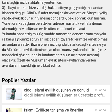
karşılaştığımız bir aldatma yöntemidir.
3) Kayıt olurken bize verdiği haklar siteye giriş yaptığımız andan
itibaren değişti. Günlük 5 adet mesaj hakkı vaat ettiler. Siteye üyeliği
yaptık evek ilk gün için 5 mesaj gönderdik, peki sonraki gün hüsran…
Yönetici arkadaşların belirttikleri adrese mail attık ve hala dönüş
alamadığım Müslüman evlilik sitesi maalesef mevcut.
Yukarıda bahsettiğimiz üç madde tamamen deneme yanılma yolu
ile karşılaştığımız sorunları siz değerli ziyaretçilerimize örnek olması
açısından anlattık. Bizim önerimiz dışında bir arkadaşlık sitesine ya
da Müslüman evlilik sitesine üye olacaksanız, yukarıda belirttiğimiz
maddeleri göz önünde bulundurmanız sizin açınızdan avantajlı
olacaktır. Özellikle Müslüman evlilik sitesi kayıtlarında verilen
avantajların sürekliliğine dikkat ediniz.
Popüler Yazılar
ciddi islami evlilik düşünen ve gönülden sevenler topluluğu
8 yıl önce
ciddi islami evlilik düşünenler ücretsiz profil oluşturup ilan verebilir.
İslami Evlilikte tanışma ve öneriler
8 yıl önce