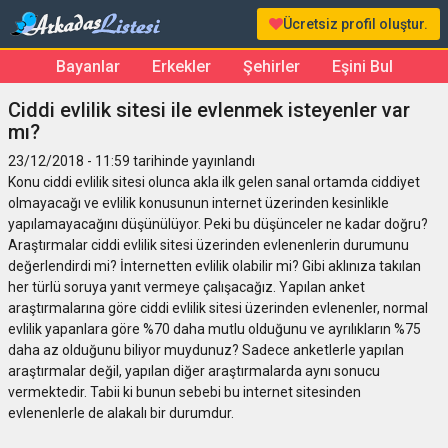
Ücretsiz profil oluştur.
Bayanlar
Erkekler
Şehirler
Eşini Bul
Ciddi evlilik sitesi ile evlenmek isteyenler var
mı?
23/12/2018 - 11:59 tarihinde yayınlandı
Konu ciddi evlilik sitesi olunca akla ilk gelen sanal ortamda ciddiyet
olmayacağı ve evlilik konusunun internet üzerinden kesinlikle
yapılamayacağını düşünülüyor. Peki bu düşünceler ne kadar doğru?
Araştırmalar ciddi evlilik sitesi üzerinden evlenenlerin durumunu
değerlendirdi mi? İnternetten evlilik olabilir mi? Gibi aklınıza takılan
her türlü soruya yanıt vermeye çalışacağız. Yapılan anket
araştırmalarına göre ciddi evlilik sitesi üzerinden evlenenler, normal
evlilik yapanlara göre %70 daha mutlu olduğunu ve ayrılıkların %75
daha az olduğunu biliyor muydunuz? Sadece anketlerle yapılan
araştırmalar değil, yapılan diğer araştırmalarda aynı sonucu
vermektedir. Tabii ki bunun sebebi bu internet sitesinden
evlenenlerle de alakalı bir durumdur.