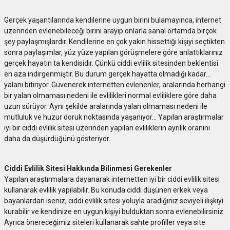
Gerçek yaşantılarında kendilerine uygun birini bulamayınca, internet
üzerinden evlenebileceği birini arayıp onlarla sanal ortamda birçok
şey paylaşmışlardır. Kendilerine en çok yakın hissettiği kişiyi seçtikten
sonra paylaşımlar, yüz yüze yapılan görüşmelere göre anlattıklarınız
gerçek hayatın ta kendisidir. Çünkü ciddi evlilik sitesinden beklentisi
en aza indirgenmiştir. Bu durum gerçek hayatta olmadığı kadar…
yalanı bitiriyor. Güvenerek internetten evlenenler, aralarında herhangi
bir yalan olmaması nedeni ile evlilikleri normal evliliklere göre daha
uzun sürüyor. Aynı şekilde aralarında yalan olmaması nedeni ile
mutluluk ve huzur doruk noktasında yaşanıyor… Yapılan araştırmalar
iyi bir ciddi evlilik sitesi üzerinden yapılan evliliklerin ayrılık oranını
daha da düşürdüğünü gösteriyor.
Ciddi Evlilik Sitesi Hakkında Bilinmesi Gerekenler
Yapılan araştırmalara dayanarak internetten iyi bir ciddi evlilik sitesi
kullanarak evlilik yapılabilir. Bu konuda ciddi düşünen erkek veya
bayanlardan iseniz, ciddi evlilik sitesi yoluyla aradığınız seviyeli ilişkiyi
kurabilir ve kendinize en uygun kişiyi bulduktan sonra evlenebilirsiniz.
Ayrıca önereceğimiz siteleri kullanarak sahte profiller veya site