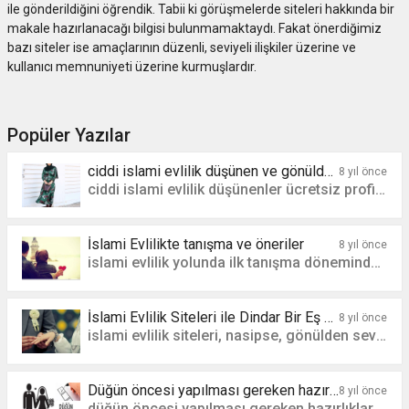
ile gönderildiğini öğrendik. Tabii ki görüşmelerde siteleri hakkında bir
makale hazırlanacağı bilgisi bulunmamaktaydı. Fakat önerdiğimiz
bazı siteler ise amaçlarının düzenli, seviyeli ilişkiler üzerine ve
kullanıcı memnuniyeti üzerine kurmuşlardır.
Popüler Yazılar
ciddi islami evlilik düşünen ve gönülden sevenler topluluğu
8 yıl önce
ciddi islami evlilik düşünenler ücretsiz profil oluşturup ilan verebilir.
İslami Evlilikte tanışma ve öneriler
8 yıl önce
islami evlilik yolunda ilk tanışma döneminden aynı evi paylaşma dönemine kadar geçecek olan sürede
İslami Evlilik Siteleri ile Dindar Bir Eş Bulabilir miyim?
8 yıl önce
islami evlilik siteleri, nasipse, gönülden sevenler
Düğün öncesi yapılması gereken hazırlıklar
8 yıl önce
düğün öncesi yapılması gereken hazırlıklar nelerdir