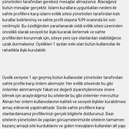
yöneticileri tarafından gereksiz mesajlar almazsınız. Alacağınız
bütün mesajlar gerçektir. İslami kurallara uygunlukları nedeni ile
sahte profillere karşı islami evlilik sitesi yöneticileri tarafından katı
kurallar belirlenmiş ve sahte profil olayına %99 oranında bir son
verilmiştir. Bu özelliğinden yararlanarak ciddi evlilik sitesi üzerinden
öncelikli olarak seviyeli bir ilişki kurarak ilerlemek ve sahte
profillerden korunmak için, siteye yeni üye olanlardan olabildiğince
uzak durmalısınız. Üyelikleri 1 aydan eski olan bütün kullanıcılar ile
rahatlıkla ilişki kurulabilir.
Üyelik seviyesi 1 ayı geçmiş bütün kullanıcılar yöneticiler tarafından
sahte profile karşı önlem alınmıştır. Her evlilik sitesinde bu gibi
önlemler alınmamıştır fakat siz değerli ziyaretçilerimize önere
bilmek için araştırdığımız bu sitelerde bu gibi önlemler mevcuttur.
Alınan her önlem kullanıcılarının kaliteli ve seviyeli ilişkiler kurabilmesi
amaç edinerek yapılmaktadır. Sizde sahte profillere karşı
olanlardansanız profillerinizi gerçek bilgilerle doldurunuz. Bazı
sitelerin yöneticileri ile yapılan görüşmelerimizde sitelerin tamamen
kazanç amaçlı site kurduklarını ve giden mesajların kullanılan alt yapı